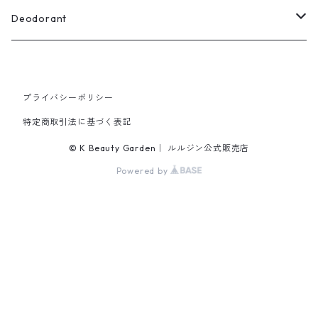
Lulugine(ルルジン)
Deodorant
ESSENTIAL DEW (エッセンシャル デュウ)
プライバシーポリシー
特定商取引法に基づく表記
© K Beauty Garden｜ ルルジン公式販売店
Powered by