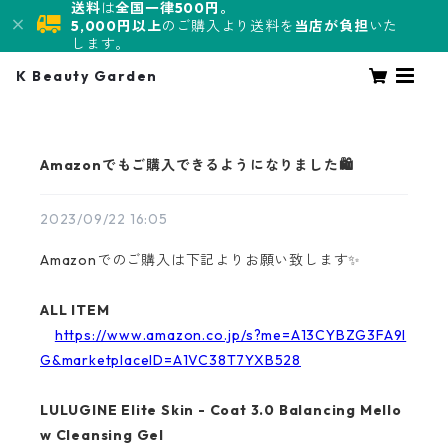
送料
は
全国一律500円。
5,000円以上
のご購入より送料を
当店が負担
いた
します。
K Beauty Garden
Amazonでもご購入できるようになりました🛍️
2023/09/22 16:05
Amazonでのご購入は下記よりお願い致します✨
ALL ITEM
https://www.amazon.co.jp/s?me=A13CYBZG3FA9I
G&marketplaceID=A1VC38T7YXB528
LULUGINE Elite Skin - Coat 3.0 Balancing Mello
w Cleansing Gel