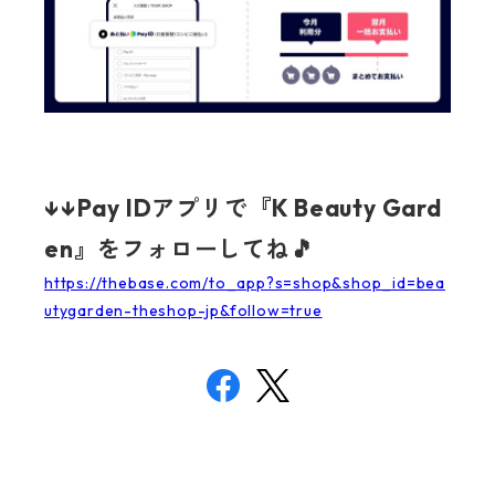
↓↓Pay IDアプリで『K Beauty Gard
en』をフォローしてね🎵
https://thebase.com/to_app?s=shop&shop_id=bea
utygarden-theshop-jp&follow=true